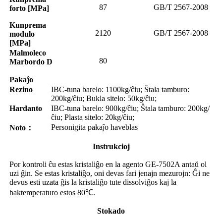
87
GB/T 2567-2008
forto [MPa]
Kunprema
2120
GB/T 2567-2008
modulo
[MPa]
Malmoleco
80
Marbordo D
Pakaĵo
Rezino
IBC-tuna barelo: 1100kg/ĉiu; Ŝtala tamburo:
200kg/ĉiu; Bukla sitelo: 50kg/ĉiu;
Hardanto
IBC-tuna barelo: 900kg/ĉiu; Ŝtala tamburo: 200kg/
ĉiu; Plasta sitelo: 20kg/ĉiu;
Personigita pakaĵo haveblas
Noto
：
Instrukcioj
Por kontroli ĉu estas kristaliĝo en la agento GE-7502A antaŭ ol
uzi ĝin. Se estas kristaliĝo, oni devas fari jenajn mezurojn: Ĝi ne
devus esti uzata ĝis la kristaliĝo tute dissolviĝos kaj la
baktemperaturo estos 80℃.
Stokado