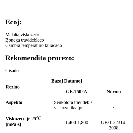
Ecoj:
Malalta viskozeco
Bonega travidebleco
Ĉambra temperaturo kuracado
Rekomendita procezo:
Gisado
Bazaj Datumoj
Rezino
GE-7502A
Normo
Aspekto
Senkolora travidebla
-
viskoza likvaĵo
Viskozeco je 25℃
1,400-1,800
GB/T 22314-
[mPa·s]
2008