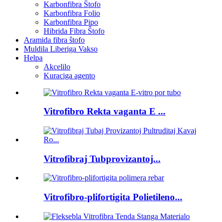
Karbonfibra Ŝtofo
Karbonfibra Folio
Karbonfibra Pipo
Hibrida Fibra Ŝtofo
Aramida fibra ŝtofo
Muldila Liberiga Vakso
Helpa
Akcelilo
Kuraciga agento
Vitrofibro Rekta vaganta E ...
Vitrofibraj Tubprovizantoj...
Vitrofibro-plifortigita Polietileno...