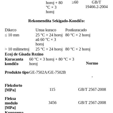
≥60
GB/T
horoj + 80
19466.2-2004
°C × 3
horoj
Rekomendita Sekigado-Kondiĉo:
Dikeco
Unua kuraco
Postkuracado
≤ 10 mm
25 °C × 24 horoj
80 °C × 2 horoj
aŭ 60 °C × 3
horoj
> 10 milimetroj
25 °C × 24 horoj
80 °C × 2 horoj
Ecoj de Gisada Rezino
Kuracanta
60 °C × 3 horoj + 80 °C × 3
Normo
kondiĉo
horoj
Produkto
tipo
GE-7502A/GE-7502B
-
Fleksforto
115
GB/T 2567-2008
[MPa]
Fleksa
3456
GB/T 2567-2008
modulo
[MPa]
Kunprema