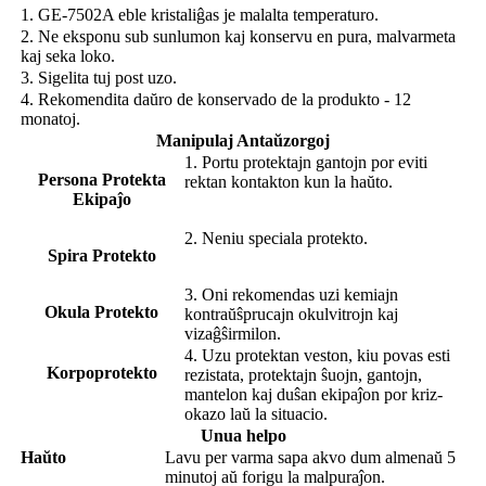
1. GE-7502A eble kristaliĝas je malalta temperaturo.
2. Ne eksponu sub sunlumon kaj konservu en pura, malvarmeta
kaj seka loko.
3. Sigelita tuj post uzo.
4. Rekomendita daŭro de konservado de la produkto - 12
monatoj.
Manipulaj Antaŭzorgoj
1. Portu protektajn gantojn por eviti
Persona Protekta
rektan kontakton kun la haŭto.
Ekipaĵo
2. Neniu speciala protekto.
Spira Protekto
3. Oni rekomendas uzi kemiajn
Okula Protekto
kontraŭŝprucajn okulvitrojn kaj
vizaĝŝirmilon.
4. Uzu protektan veston, kiu povas esti
Korpoprotekto
rezistata, protektajn ŝuojn, gantojn,
mantelon kaj duŝan ekipaĵon por kriz-
okazo laŭ la situacio.
Unua helpo
Haŭto
Lavu per varma sapa akvo dum almenaŭ 5
minutoj aŭ forigu la malpuraĵon.