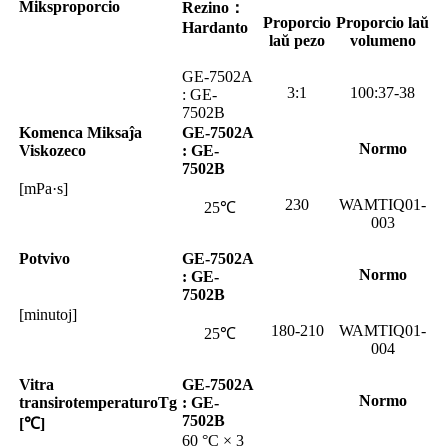
Miksproporcio
Rezino
：
Proporcio
Proporcio laŭ
Hardanto
laŭ pezo
volumeno
GE-7502A
3:1
100:37-38
: GE-
7502B
Komenca Miksaĵa
GE-7502A
Normo
Viskozeco
: GE-
7502B
[mPa·s]
230
WAMTIQ01-
25℃
003
Potvivo
GE-7502A
Normo
: GE-
7502B
[minutoj]
180-210
WAMTIQ01-
25℃
004
Vitra
GE-7502A
Normo
transiro
temperaturo
Tg
: GE-
7502B
[℃]
60 °C × 3