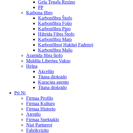
Ĝela Tegaĵa Rezino
PP
Karbona fibro
Karbonfibra Ŝtofo
Karbonfibra Folio
Karbonfibra Pipo
Hibrida Fibra Ŝtofo
Karbonfibra Mato
Karbonfibraj Hakitaj Fadenoj
Karbonfibra Maŝo
Aramida fibra ŝtofo
Muldila Liberiga Vakso
Helpa
Akcelilo
Titana dioksido
Kuraciga agento
Titana dioksido
Pri Ni
Firmaa Profilo
Firmaa Kulturo
Firmaa Historio
Atestilo
Firmaa Spektaklo
Niaj Partneroj
Fabrikvizito