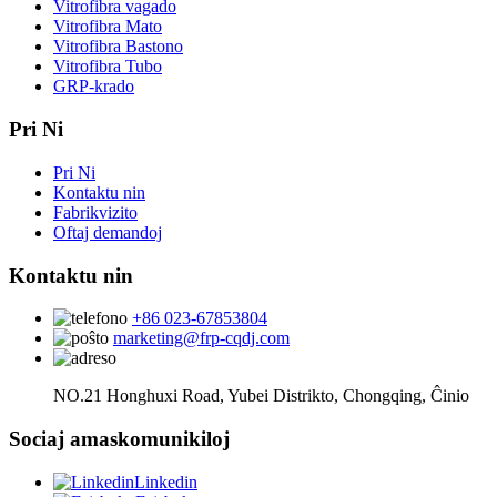
Vitrofibra vagado
Vitrofibra Mato
Vitrofibra Bastono
Vitrofibra Tubo
GRP-krado
Pri Ni
Pri Ni
Kontaktu nin
Fabrikvizito
Oftaj demandoj
Kontaktu nin
+86 023-67853804
marketing@frp-cqdj.com
NO.21 Honghuxi Road, Yubei Distrikto, Chongqing, Ĉinio
Sociaj amaskomunikiloj
Linkedin