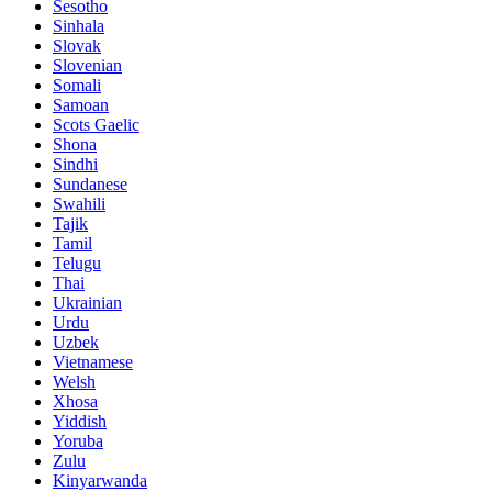
Sesotho
Sinhala
Slovak
Slovenian
Somali
Samoan
Scots Gaelic
Shona
Sindhi
Sundanese
Swahili
Tajik
Tamil
Telugu
Thai
Ukrainian
Urdu
Uzbek
Vietnamese
Welsh
Xhosa
Yiddish
Yoruba
Zulu
Kinyarwanda