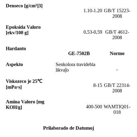
Denseco [g/cm³]
3
]
1.10-1.20
GB/T 15223-
2008
Epoksida Valoro
0,53-0,59
GB/T 4612-
[ekv/100 g]
2008
Hardanto
GE-7502B
Normo
Aspekto
Senkolora travidebla
-
likvaĵo
Viskozeco je 25℃
8-15
GB/T 22314-
[mPa·s]
2008
Amina Valoro [mg
400-500
WAMTIQ01-
KOH/g]
018
Prilaborado de Datumoj