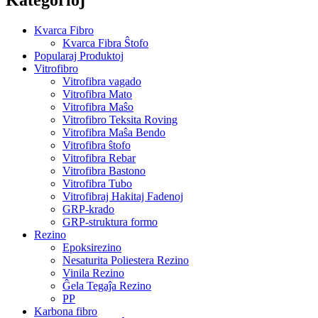
Kvarca Fibro
Kvarca Fibra Ŝtofo
Popularaj Produktoj
Vitrofibro
Vitrofibra vagado
Vitrofibra Mato
Vitrofibra Maŝo
Vitrofibro Teksita Roving
Vitrofibra Maŝa Bendo
Vitrofibra ŝtofo
Vitrofibra Rebar
Vitrofibra Bastono
Vitrofibra Tubo
Vitrofibraj Hakitaj Fadenoj
GRP-krado
GRP-struktura formo
Rezino
Epoksirezino
Nesaturita Poliestera Rezino
Vinila Rezino
Ĝela Tegaĵa Rezino
PP
Karbona fibro