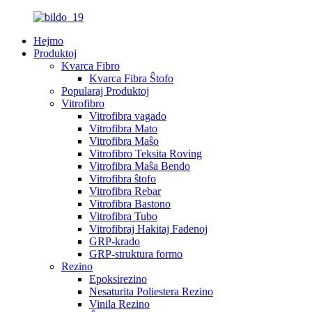
Hejmo
Produktoj
Kvarca Fibro
Kvarca Fibra Ŝtofo
Popularaj Produktoj
Vitrofibro
Vitrofibra vagado
Vitrofibra Mato
Vitrofibra Maŝo
Vitrofibro Teksita Roving
Vitrofibra Maŝa Bendo
Vitrofibra ŝtofo
Vitrofibra Rebar
Vitrofibra Bastono
Vitrofibra Tubo
Vitrofibraj Hakitaj Fadenoj
GRP-krado
GRP-struktura formo
Rezino
Epoksirezino
Nesaturita Poliestera Rezino
Vinila Rezino