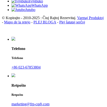
Fejsbuko
WhatsApp
Jutubo
© Kopirajto - 2010-2025 : Ĉiuj Rajtoj Rezervitaj.
Varmaj Produktoj
-
Mapo de la retejo
-
PLEJ BLOGA
-
Plej ŝatataj serĉoj
Telefono
Telefono
+86 023-67853804
Retpoŝto
Retpoŝto
marketing@frp-cqdj.com