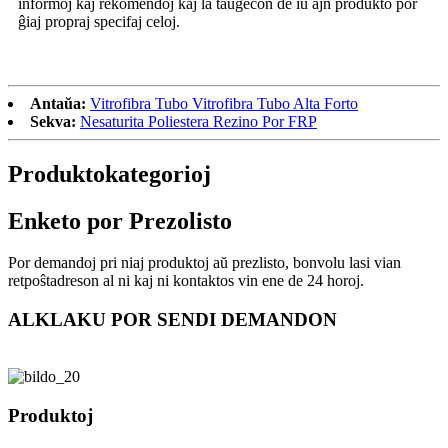
informoj kaj rekomendoj kaj la taŭgecon de iu ajn produkto por
ĝiaj propraj specifaj celoj.
Antaŭa:
Vitrofibra Tubo Vitrofibra Tubo Alta Forto
Sekva:
Nesaturita Poliestera Rezino Por FRP
Produkto
kategorioj
Enketo por Prezolisto
Por demandoj pri niaj produktoj aŭ prezlisto, bonvolu lasi vian
retpoŝtadreson al ni kaj ni kontaktos vin ene de 24 horoj.
ALKLAKU POR SENDI DEMANDON
Produktoj