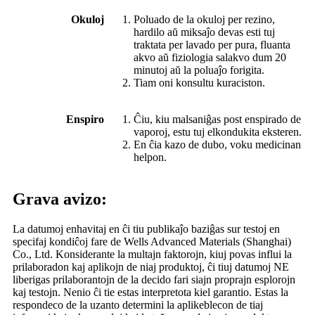
Okuloj
Poluado de la okuloj per rezino,
hardilo aŭ miksaĵo devas esti tuj
traktata per lavado per pura, fluanta
akvo aŭ fiziologia salakvo dum 20
minutoj aŭ la poluaĵo forigita.
Tiam oni konsultu kuraciston.
Enspiro
Ĉiu, kiu malsaniĝas post enspirado de
vaporoj, estu tuj elkondukita eksteren.
En ĉia kazo de dubo, voku medicinan
helpon.
Grava avizo:
La datumoj enhavitaj en ĉi tiu publikaĵo baziĝas sur testoj en
specifaj kondiĉoj fare de Wells Advanced Materials (Shanghai)
Co., Ltd. Konsiderante la multajn faktorojn, kiuj povas influi la
prilaboradon kaj aplikojn de niaj produktoj, ĉi tiuj datumoj NE
liberigas prilaborantojn de la decido fari siajn proprajn esplorojn
kaj testojn. Nenio ĉi tie estas interpretota kiel garantio. Estas la
respondeco de la uzanto determini la aplikeblecon de tiaj