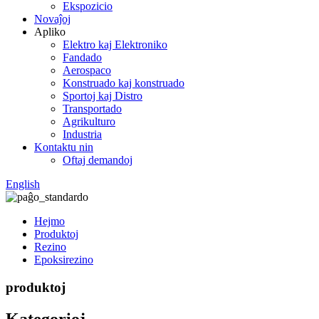
Ekspozicio
Novaĵoj
Apliko
Elektro kaj Elektroniko
Fandado
Aerospaco
Konstruado kaj konstruado
Sportoj kaj Distro
Transportado
Agrikulturo
Industria
Kontaktu nin
Oftaj demandoj
English
Hejmo
Produktoj
Rezino
Epoksirezino
produktoj
Kategorioj