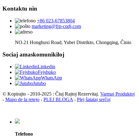
Kontaktu nin
+86 023-67853804
marketing@frp-cqdj.com
NO.21 Honghuxi Road, Yubei Distrikto, Chongqing, Ĉinio
Sociaj amaskomunikiloj
Linkedin
Fejsbuko
WhatsApp
Jutubo
© Kopirajto - 2010-2025 : Ĉiuj Rajtoj Rezervitaj.
Varmaj Produktoj
-
Mapo de la retejo
-
PLEJ BLOGA
-
Plej ŝatataj serĉoj
Telefono