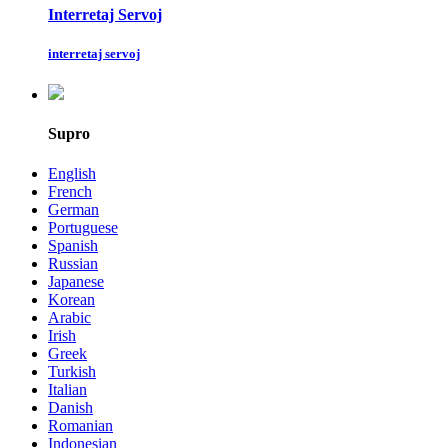
Interretaj Servoj
interretaj servoj
Supro
English
French
German
Portuguese
Spanish
Russian
Japanese
Korean
Arabic
Irish
Greek
Turkish
Italian
Danish
Romanian
Indonesian