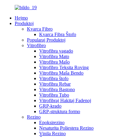
Hejmo
Produktoj
Kvarca Fibro
Kvarca Fibra Ŝtofo
Popularaj Produktoj
Vitrofibro
Vitrofibra vagado
Vitrofibra Mato
Vitrofibra Maŝo
Vitrofibro Teksita Roving
Vitrofibra Maŝa Bendo
Vitrofibra ŝtofo
Vitrofibra Rebar
Vitrofibra Bastono
Vitrofibra Tubo
Vitrofibraj Hakitaj Fadenoj
GRP-krado
GRP-struktura formo
Rezino
Epoksirezino
Nesaturita Poliestera Rezino
Vinila Rezino