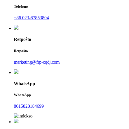
Telefono
+86 023-67853804
Retpoŝto
Retpoŝto
marketing@frp-cqdj.com
WhatsApp
WhatsApp
8615823184699