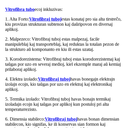
Vitrofibra tubo
ecoj inkluzivas:
1. Alta Forto:
Vitrofibraj tuboj
estas konataj pro sia alta tirstreĉo,
kiu provizas strukturan subtenon kaj daŭripovon en diversaj
aplikoj.
2. Malpezeco: Vitrofibraj tuboj estas malpezaj, facile
manipuleblaj kaj transporteblaj, kaj reduktas la totalan pezon de
la strukturo aŭ komponanto en kiu ili estas uzataj.
3. Korodorezistema: Vitrofibraj tuboj estas korodorezistemaj kaj
taŭgas por uzo en severaj medioj, kiel ekzemple maraj aŭ kemiaj
prilaboraj aplikoj.
4. Elektra izolado:
Vitrofibraj tuboj
havas bonegajn elektrajn
izolajn ecojn, kio taŭgas por uzo en elektraj kaj elektronikaj
aplikoj.
5. Termika izolado: Vitrofibraj tuboj havas bonajn termikaj
izoladajn ecojn kaj taŭgas por aplikoj kun postuloj pri alta
temperaturrezisto.
6. Dimensia stabileco:
Vitrofibraj tuboj
havas bonan dimensian
stabilecon, kio signifas, ke ili konservas sian formon kaj