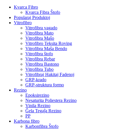
Kvarca Fibro
Kvarca Fibra Ŝtofo
Popularaj Produktoj
Vitrofibro
Vitrofibra vagado
Vitrofibra Mato
Vitrofibra Maŝo
Vitrofibro Teksita Roving
Vitrofibra Maŝa Bendo
Vitrofibra ŝtofo
Vitrofibra Rebar
Vitrofibra Bastono
Vitrofibra Tubo
Vitrofibraj Hakitaj Fadenoj
GRP-krado
GRP-struktura formo
Rezino
Epoksirezino
Nesaturita Poliestera Rezino
Vinila Rezino
Ĝela Tegaĵa Rezino
PP
Karbona fibro
Karbonfibra Ŝtofo