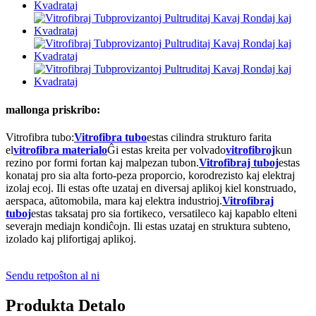
mallonga priskribo:
Vitrofibra tubo:
Vitrofibra tubo
estas cilindra strukturo farita
el
vitrofibra materialo
Ĝi estas kreita per volvado
vitrofibroj
kun
rezino por formi fortan kaj malpezan tubon.
Vitrofibraj tuboj
estas
konataj pro sia alta forto-peza proporcio, korodrezisto kaj elektraj
izolaj ecoj. Ili estas ofte uzataj en diversaj aplikoj kiel konstruado,
aerspaca, aŭtomobila, mara kaj elektra industrioj.
Vitrofibraj
tuboj
estas taksataj pro sia fortikeco, versatileco kaj kapablo elteni
severajn mediajn kondiĉojn. Ili estas uzataj en struktura subteno,
izolado kaj plifortigaj aplikoj.
Sendu retpoŝton al ni
Produkta Detalo