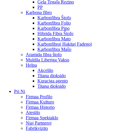
Ĝela Tegaĵa Rezino
PP
Karbona fibro
Karbonfibra Ŝtofo
Karbonfibra Folio
Karbonfibra Pipo
Hibrida Fibra Ŝtofo
Karbonfibra Mato
Karbonfibraj Hakitaj Fadenoj
Karbonfibra Maŝo
Aramida fibra ŝtofo
Muldila Liberiga Vakso
Helpa
Akcelilo
Titana dioksido
Kuraciga agento
Titana dioksido
Pri Ni
Firmaa Profilo
Firmaa Kulturo
Firmaa Historio
Atestilo
Firmaa Spektaklo
Niaj Partneroj
Fabrikvizito