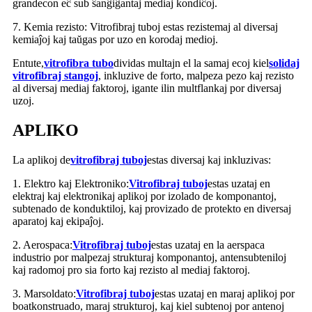
grandecon eĉ sub ŝanĝiĝantaj mediaj kondiĉoj.
7. Kemia rezisto: Vitrofibraj tuboj estas rezistemaj al diversaj
kemiaĵoj kaj taŭgas por uzo en korodaj medioj.
Entute,
vitrofibra tubo
dividas multajn el la samaj ecoj kiel
solidaj
vitrofibraj stangoj
, inkluzive de forto, malpeza pezo kaj rezisto
al diversaj mediaj faktoroj, igante ilin multflankaj por diversaj
uzoj.
APLIKO
La aplikoj de
vitrofibraj tuboj
estas diversaj kaj inkluzivas:
1. Elektro kaj Elektroniko:
Vitrofibraj tuboj
estas uzataj en
elektraj kaj elektronikaj aplikoj por izolado de komponantoj,
subtenado de konduktiloj, kaj provizado de protekto en diversaj
aparatoj kaj ekipaĵoj.
2. Aerospaca:
Vitrofibraj tuboj
estas uzataj en la aerspaca
industrio por malpezaj strukturaj komponantoj, antensubteniloj
kaj radomoj pro sia forto kaj rezisto al mediaj faktoroj.
3. Marsoldato:
Vitrofibraj tuboj
estas uzataj en maraj aplikoj por
boatkonstruado, maraj strukturoj, kaj kiel subtenoj por antenoj