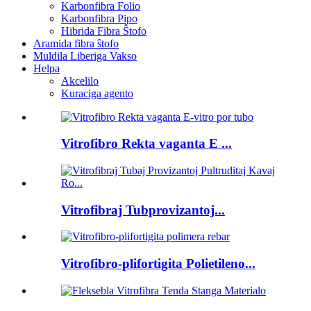
Karbonfibra Folio
Karbonfibra Pipo
Hibrida Fibra Ŝtofo
Aramida fibra ŝtofo
Muldila Liberiga Vakso
Helpa
Akcelilo
Kuraciga agento
Vitrofibro Rekta vaganta E ...
Vitrofibraj Tubprovizantoj...
Vitrofibro-plifortigita Polietileno...