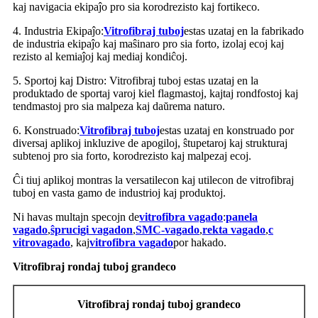
kaj navigacia ekipaĵo pro sia korodrezisto kaj fortikeco.
4. Industria Ekipaĵo:
Vitrofibraj tuboj
estas uzataj en la fabrikado
de industria ekipaĵo kaj maŝinaro pro sia forto, izolaj ecoj kaj
rezisto al kemiaĵoj kaj mediaj kondiĉoj.
5. Sportoj kaj Distro: Vitrofibraj tuboj estas uzataj en la
produktado de sportaj varoj kiel flagmastoj, kajtaj rondfostoj kaj
tendmastoj pro sia malpeza kaj daŭrema naturo.
6. Konstruado:
Vitrofibraj tuboj
estas uzataj en konstruado por
diversaj aplikoj inkluzive de apogiloj, ŝtupetaroj kaj strukturaj
subtenoj pro sia forto, korodrezisto kaj malpezaj ecoj.
Ĉi tiuj aplikoj montras la versatilecon kaj utilecon de vitrofibraj
tuboj en vasta gamo de industrioj kaj produktoj.
Ni havas multajn specojn de
vitrofibra vagado
:
panela
vagado
,
ŝprucigi vagadon
,
SMC-vagado
,
rekta vagado
,
c
vitrovagado
, kaj
vitrofibra vagado
por hakado.
Vitrofibraj rondaj tuboj grandeco
Vitrofibraj rondaj tuboj grandeco