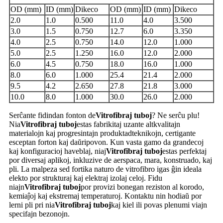
OD (mm)
ID (mm)
Dikeco
OD (mm)
ID (mm)
Dikeco
2.0
1.0
0.500
11.0
4.0
3.500
3.0
1.5
0.750
12.7
6.0
3.350
4.0
2.5
0.750
14.0
12.0
1.000
5.0
2.5
1.250
16.0
12.0
2.000
6.0
4.5
0.750
18.0
16.0
1.000
8.0
6.0
1.000
25.4
21.4
2.000
9.5
4.2
2.650
27.8
21.8
3.000
10.0
8.0
1.000
30.0
26.0
2.000
Serĉante fidindan fonton de
Vitrofibraj tuboj
? Ne serĉu plu!
Nia
Vitrofibraj tuboj
estas fabrikitaj uzante altkvalitajn
materialojn kaj progresintajn produktadteknikojn, certigante
esceptan forton kaj daŭripovon. Kun vasta gamo da grandecoj
kaj konfiguracioj haveblaj, niaj
Vitrofibraj tuboj
estas perfektaj
por diversaj aplikoj, inkluzive de aerspaca, mara, konstruado, kaj
pli. La malpeza sed fortika naturo de vitrofibro igas ĝin ideala
elekto por strukturaj kaj elektraj izolaj celoj. Fidu
niajn
Vitrofibraj tuboj
por provizi bonegan reziston al korodo,
kemiaĵoj kaj ekstremaj temperaturoj. Kontaktu nin hodiaŭ por
lerni pli pri nia
Vitrofibraj tuboj
kaj kiel ili povas plenumi viajn
specifajn bezonojn.