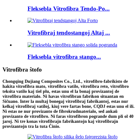
Fleksebla Vitrofibra Tendo-Po...
Vitrofibraj tendostangoj Altaj ...
Fleksebla vitrofibra stango...
Vitrofibra ŝtofo
Chongqing Dujiang Composites Co., Ltd., vitrofibro-fabrikisto de
hakita vitrofibra mato, vitrofibra vatilo, vitrofibra reto, vitrofibro
teksita vatilo kaj tiel plu, estas unu el la bonaj provizantoj de
vitrofibra materialo. Ni havas vitrofibran fabrikon situantan en
Siĉuano. Inter la multaj bonegaj vitrofibraj fabrikantoj, estas nur
kelkaj vitrofibraj vatiloj, kiuj vere fartas bone, CQDJ estas unu el ili.
Ni estas ne nur provizanto de fibrokrudmaterialo, sed ankaŭ
provizanto de vitrofibro. Ni faras vitrofibron pogrande dum pli ol 40
jaroj. Ni tre konas vitrofibrajn fabrikantojn kaj vitrofibrajn
provizantojn tra la tuta Ĉinio.