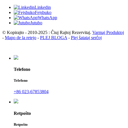
Linkedin
Fejsbuko
WhatsApp
Jutubo
© Kopirajto - 2010-2025 : Ĉiuj Rajtoj Rezervitaj.
Varmaj Produktoj
-
Mapo de la retejo
-
PLEJ BLOGA
-
Plej ŝatataj serĉoj
Telefono
Telefono
+86 023-67853804
Retpoŝto
Retpoŝto