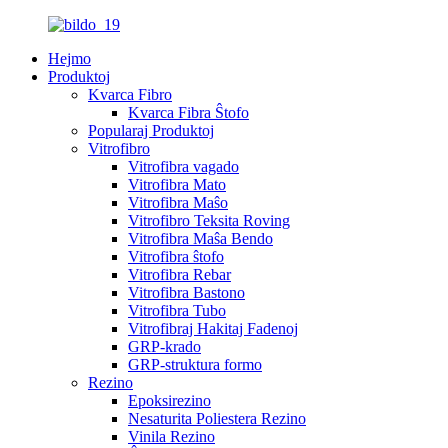
Hejmo
Produktoj
Kvarca Fibro
Kvarca Fibra Ŝtofo
Popularaj Produktoj
Vitrofibro
Vitrofibra vagado
Vitrofibra Mato
Vitrofibra Maŝo
Vitrofibro Teksita Roving
Vitrofibra Maŝa Bendo
Vitrofibra ŝtofo
Vitrofibra Rebar
Vitrofibra Bastono
Vitrofibra Tubo
Vitrofibraj Hakitaj Fadenoj
GRP-krado
GRP-struktura formo
Rezino
Epoksirezino
Nesaturita Poliestera Rezino
Vinila Rezino