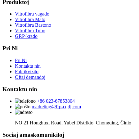
Produktoj
Vitrofibra vagado
Vitrofibra Mato
Vitrofibra Bastono
Vitrofibra Tubo
GRP-krado
Pri Ni
Pri Ni
Kontaktu nin
Fabrikvizito
Oftaj demandoj
Kontaktu nin
+86 023-67853804
marketing@frp-cqdj.com
NO.21 Honghuxi Road, Yubei Distrikto, Chongqing, Ĉinio
Sociaj amaskomunikiloj