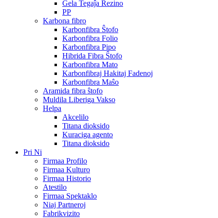
Ĝela Tegaĵa Rezino
PP
Karbona fibro
Karbonfibra Ŝtofo
Karbonfibra Folio
Karbonfibra Pipo
Hibrida Fibra Ŝtofo
Karbonfibra Mato
Karbonfibraj Hakitaj Fadenoj
Karbonfibra Maŝo
Aramida fibra ŝtofo
Muldila Liberiga Vakso
Helpa
Akcelilo
Titana dioksido
Kuraciga agento
Titana dioksido
Pri Ni
Firmaa Profilo
Firmaa Kulturo
Firmaa Historio
Atestilo
Firmaa Spektaklo
Niaj Partneroj
Fabrikvizito