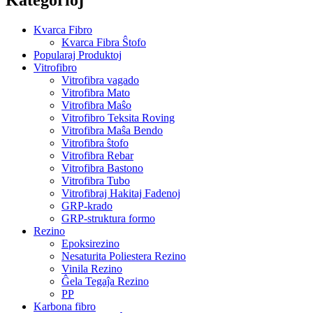
Kvarca Fibro
Kvarca Fibra Ŝtofo
Popularaj Produktoj
Vitrofibro
Vitrofibra vagado
Vitrofibra Mato
Vitrofibra Maŝo
Vitrofibro Teksita Roving
Vitrofibra Maŝa Bendo
Vitrofibra ŝtofo
Vitrofibra Rebar
Vitrofibra Bastono
Vitrofibra Tubo
Vitrofibraj Hakitaj Fadenoj
GRP-krado
GRP-struktura formo
Rezino
Epoksirezino
Nesaturita Poliestera Rezino
Vinila Rezino
Ĝela Tegaĵa Rezino
PP
Karbona fibro