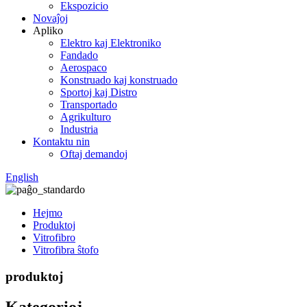
Ekspozicio
Novaĵoj
Apliko
Elektro kaj Elektroniko
Fandado
Aerospaco
Konstruado kaj konstruado
Sportoj kaj Distro
Transportado
Agrikulturo
Industria
Kontaktu nin
Oftaj demandoj
English
Hejmo
Produktoj
Vitrofibro
Vitrofibra ŝtofo
produktoj
Kategorioj