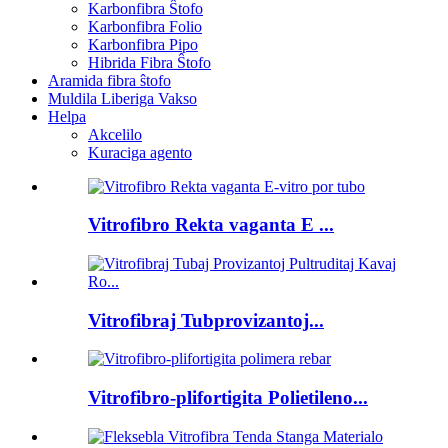
Karbonfibra Ŝtofo
Karbonfibra Folio
Karbonfibra Pipo
Hibrida Fibra Ŝtofo
Aramida fibra ŝtofo
Muldila Liberiga Vakso
Helpa
Akcelilo
Kuraciga agento
Vitrofibro Rekta vaganta E ...
Vitrofibraj Tubprovizantoj...
Vitrofibro-plifortigita Polietileno...