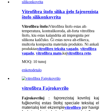
Vitrofibra ŝtofo silika ĝelo fajrorezista
ŝtofo silikonkovrita
Vitrofibra ŝtofo:
Vitrofibra ŝtofo estas alt-
temperatura, kontraŭkoroda, alt-forta vitrofibra
ŝtofo, kiu estas kalandrita aŭ impregnita per
silikona kaŭĉuko. Ĝi estas nova alt-efikeca,
multcela kompozita materiala produkto. Ni ankaŭ
produktas
vitrofibro teksita vagado
,
vitrofibra
vagado
,
vitrofibra mato,
kaj
vitrofibra reto
.
MOQ: 10 tunoj
enketo
detalo
vitrofibra Fajrokovrilo
Fajrokovriloj
：
fajrorezistaj kovriloj kaj
fuĝkovriloj estas ŝtofoj speciale teksitaj el
materialoj kiel ekzemple
vitrofibro
por havigi