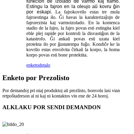
funkcion de izolado de varmo kaj flamo.
Estingu la fajron en la oleujo aŭ kovru ĝin
por eskapi.
La fajrokovrilo
estas tre mola
fajroestinga ilo. Ĝi havas la karakterizaĵojn de
fajrorezista kaj varmoizolado. En la komenca
stadio de la fajro, la fajro povas esti estingita kiel
eble plej rapide por kontroli la disvastiĝon de la
katastrofo. Ĝi ankaŭ povas esti uzata kiel
protekta ilo por ĝustatempa fuĝo. Kondiĉe ke la
kovrilo estas envolvita ĉirkaŭ la korpo, la homa
korpo povas esti bone protektita.
enketo
detalo
Enketo por Prezolisto
Por demandoj pri niaj produktoj aŭ prezlisto, bonvolu lasi vian
retpoŝtadreson al ni kaj ni kontaktos vin ene de 24 horoj.
ALKLAKU POR SENDI DEMANDON