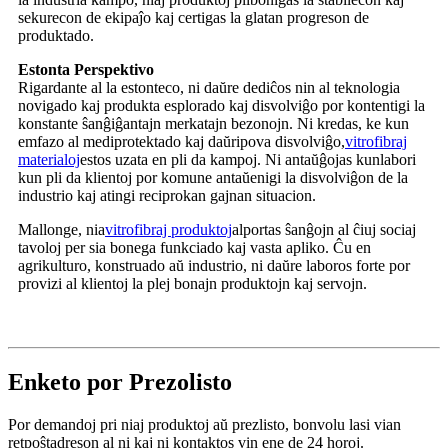
sekurecon de ekipaĵo kaj certigas la glatan progreson de
produktado.
Estonta Perspektivo
Rigardante al la estonteco, ni daŭre dediĉos nin al teknologia
novigado kaj produkta esplorado kaj disvolviĝo por kontentigi la
konstante ŝanĝiĝantajn merkatajn bezonojn. Ni kredas, ke kun
emfazo al mediprotektado kaj daŭripova disvolviĝo,
vitrofibraj
materialoj
estos uzata en pli da kampoj. Ni antaŭĝojas kunlabori
kun pli da klientoj por komune antaŭenigi la disvolviĝon de la
industrio kaj atingi reciprokan gajnan situacion.
Mallonge, nia
vitrofibraj produktoj
alportas ŝanĝojn al ĉiuj sociaj
tavoloj per sia bonega funkciado kaj vasta apliko. Ĉu en
agrikulturo, konstruado aŭ industrio, ni daŭre laboros forte por
provizi al klientoj la plej bonajn produktojn kaj servojn.
Enketo por Prezolisto
Por demandoj pri niaj produktoj aŭ prezlisto, bonvolu lasi vian
retpoŝtadreson al ni kaj ni kontaktos vin ene de 24 horoj.