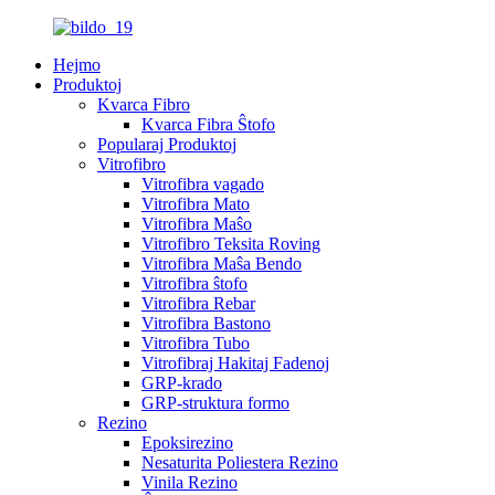
Hejmo
Produktoj
Kvarca Fibro
Kvarca Fibra Ŝtofo
Popularaj Produktoj
Vitrofibro
Vitrofibra vagado
Vitrofibra Mato
Vitrofibra Maŝo
Vitrofibro Teksita Roving
Vitrofibra Maŝa Bendo
Vitrofibra ŝtofo
Vitrofibra Rebar
Vitrofibra Bastono
Vitrofibra Tubo
Vitrofibraj Hakitaj Fadenoj
GRP-krado
GRP-struktura formo
Rezino
Epoksirezino
Nesaturita Poliestera Rezino
Vinila Rezino