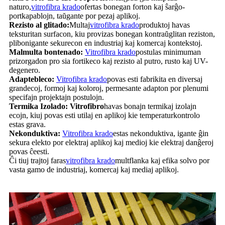
naturo,
vitrofibra krado
ofertas bonegan forton kaj ŝarĝo-
portkapablojn, taŭgante por pezaj aplikoj.
Rezisto al glitado:
Multaj
vitrofibra krado
produktoj havas
teksturitan surfacon, kiu provizas bonegan kontraŭglitan reziston,
plibonigante sekurecon en industriaj kaj komercaj kontekstoj.
Malmulta bontenado:
Vitrofibra krado
postulas minimuman
prizorgadon pro sia fortikeco kaj rezisto al putro, rusto kaj UV-
degenero.
Adaptebleco:
Vitrofibra krado
povas esti fabrikita en diversaj
grandecoj, formoj kaj koloroj, permesante adapton por plenumi
specifajn projektajn postulojn.
Termika Izolado: Vitrofibro
havas bonajn termikaj izolajn
ecojn, kiuj povas esti utilaj en aplikoj kie temperaturkontrolo
estas grava.
Nekonduktiva:
Vitrofibra krado
estas nekonduktiva, igante ĝin
sekura elekto por elektraj aplikoj kaj medioj kie elektraj danĝeroj
povas ĉeesti.
Ĉi tiuj trajtoj faras
vitrofibra krado
multflanka kaj efika solvo por
vasta gamo de industriaj, komercaj kaj mediaj aplikoj.