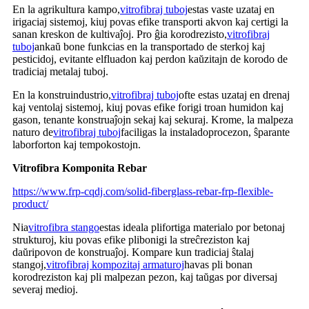
En la agrikultura kampo,
vitrofibraj tuboj
estas vaste uzataj en
irigaciaj sistemoj, kiuj povas efike transporti akvon kaj certigi la
sanan kreskon de kultivaĵoj. Pro ĝia korodrezisto,
vitrofibraj
tuboj
ankaŭ bone funkcias en la transportado de sterkoj kaj
pesticidoj, evitante elfluadon kaj perdon kaŭzitajn de korodo de
tradiciaj metalaj tuboj.
En la konstruindustrio,
vitrofibraj tuboj
ofte estas uzataj en drenaj
kaj ventolaj sistemoj, kiuj povas efike forigi troan humidon kaj
gason, tenante konstruaĵojn sekaj kaj sekuraj. Krome, la malpeza
naturo de
vitrofibraj tuboj
faciligas la instaladoprocezon, ŝparante
laborforton kaj tempokostojn.
Vitrofibra Komponita Rebar
https://www.frp-cqdj.com/solid-fiberglass-rebar-frp-flexible-
product/
Nia
vitrofibra stango
estas ideala plifortiga materialo por betonaj
strukturoj, kiu povas efike plibonigi la streĉreziston kaj
daŭripovon de konstruaĵoj. Kompare kun tradiciaj ŝtalaj
stangoj,
vitrofibraj kompozitaj armaturoj
havas pli bonan
korodreziston kaj pli malpezan pezon, kaj taŭgas por diversaj
severaj medioj.