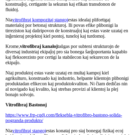
konstruaĵoj, certigante la sekuran kaj efikan transdonon de
fluidoj.
Nia
vitrofibraj kompozitaj stangoj
estas idealaj plifortigaj
materialoj por betonaj strukturoj. Ili povas efike plibonigi la
tirreziston kaj daŭripovon de konstruaĵoj kaj estas vaste uzataj en
inĝenieraj projektoj kiel pontoj, tuneloj kaj turdomoj.
Krome,
vitrofibraj kanaloj
taŭgas por subteni strukturojn de
diversaj industriaj ekipaĵoj pro sia bonega ŝarĝoportanta kapablo
kaj fleksorezisto por certigi la stabilecon kaj sekurecon de la
ekipaĵo.
Niaj produktoj estas vaste uzataj en multaj kampoj kiel
agrikulturo, konstruado kaj industrio, helpante klientojn plibonigi
produktadan efikecon kaj produktokvaliton. Ni ĉiam dediĉas nin
al novigado kaj kvalito, kaj strebas provizi al klientoj la plej
bonajn solvojn.
Vitrofibraj Bastonoj
https://www.frp-cqdj.com/fleksebla-vitrofibro-bastono-solida-
pogranda-produkto/
Nia
vitrofibraj stangoj
estas konataj pro siaj bonegaj fizikaj ecoj