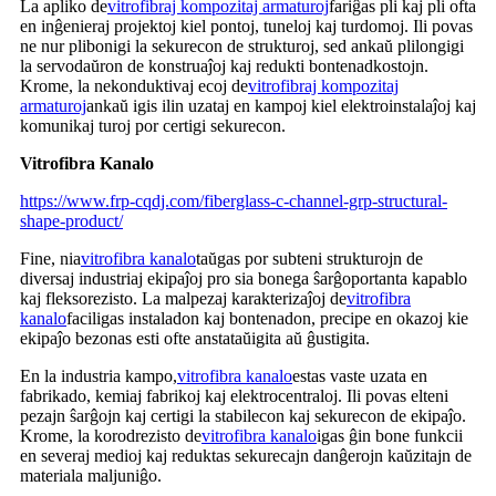
La apliko de
vitrofibraj kompozitaj armaturoj
fariĝas pli kaj pli ofta
en inĝenieraj projektoj kiel pontoj, tuneloj kaj turdomoj. Ili povas
ne nur plibonigi la sekurecon de strukturoj, sed ankaŭ plilongigi
la servodaŭron de konstruaĵoj kaj redukti bontenadkostojn.
Krome, la nekonduktivaj ecoj de
vitrofibraj kompozitaj
armaturoj
ankaŭ igis ilin uzataj en kampoj kiel elektroinstalaĵoj kaj
komunikaj turoj por certigi sekurecon.
Vitrofibra Kanalo
https://www.frp-cqdj.com/fiberglass-c-channel-grp-structural-
shape-product/
Fine, nia
vitrofibra kanalo
taŭgas por subteni strukturojn de
diversaj industriaj ekipaĵoj pro sia bonega ŝarĝoportanta kapablo
kaj fleksorezisto. La malpezaj karakterizaĵoj de
vitrofibra
kanalo
faciligas instaladon kaj bontenadon, precipe en okazoj kie
ekipaĵo bezonas esti ofte anstataŭigita aŭ ĝustigita.
En la industria kampo,
vitrofibra kanalo
estas vaste uzata en
fabrikado, kemiaj fabrikoj kaj elektrocentraloj. Ili povas elteni
pezajn ŝarĝojn kaj certigi la stabilecon kaj sekurecon de ekipaĵo.
Krome, la korodrezisto de
vitrofibra kanalo
igas ĝin bone funkcii
en severaj medioj kaj reduktas sekurecajn danĝerojn kaŭzitajn de
materiala maljuniĝo.