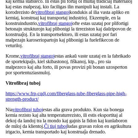
kaj kemia stabileco. Ili estas pli fortaj ol multaj tradiciaj materialoj
kaj estas malpezaj, kio faciligas ilin manipuli kaj instali. La
korodrezisto de
vitrofibraj stangoj
kondukis al ilia vasta apliko en
kemiaj, konstruaj kaj transportaj industrioj. Ekzemple, en la
konstruindustrio,
vitrofibraj stangoj
ofte estas uzataj por plifortigi
betonajn strukturojn kaj plibonigi la tirreziston kaj daŭripovon de
konstruaĵoj. En la transportsektoro, ili estas uzataj por fari
malpezajn karoseriopartojn kaj plibonigi la fuelefikecon de
veturiloj.
Krome,
vitrofibraj stangoj
estas ankaŭ vaste uzataj en la fabrikado
de sportekipaĵo, kiel skibastonoj, fiŝkanoj, ktp., pro sia
malpezeco kaj alta forto, ili povas provizi pli bonan uzosperton
por sportentuziasmuloj.
Vitrofibraj tuboj
https://www.frp-cqdj.com/fiberglass-tube-fiberglass-pipe-high-
strength-product/
Nia
vitrofibraj tuboj
estas alia grava produkto. Kun sia bonega
kemia rezisto kaj alta temperaturrezisto, ili estis eksportitaj al
dekoj da landoj tra la mondo kaj gajnis la fidon kaj kunlaboron
de miloj da klientoj.
Ĉi tiuj tuboj
ludas gravan rolon en agrikultura
irigacio, kemia transportado kaj konstruaĵa drenado.