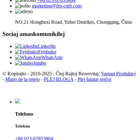
+86 023-67853804
marketing@frp-cqdj.com
NO.21 Honghuxi Road, Yubei Distrikto, Chongqing, Ĉinio
Sociaj amaskomunikiloj
Linkedin
Fejsbuko
WhatsApp
Jutubo
© Kopirajto - 2010-2025 : Ĉiuj Rajtoj Rezervitaj.
Varmaj Produktoj
-
Mapo de la retejo
-
PLEJ BLOGA
-
Plej ŝatataj serĉoj
Telefono
Telefono
+86 023-67853804