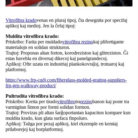
Vitrofibra krado
venas en pluraj tipoj, ĉiu desegnita por specifaj
aplikoj kaj medioj. Jen la ĉefaj tipoj:
Muldita vitrofibra krado:
Priskribo: Farita per muldado
vitrofibra rezino
kaj plifortigante
materialojn en solidan strukturon.
Trajtoj: Proponas altan forton, korodreziston kaj glitreziston. Ĝi
estas havebla en diversaj dikecoj kaj panelgrandecoj.
Aplikoj: Ofte uzata en industriaj plankokovraĵoj, trotuaroj kaj
platformoj.
https://www.frp-cqdj.com/fiberglass-molded-grating-suppliers-
frp-grp-walkway-product/
Pultrudita vitrofibra krado:
Priskribo: Kreita per tirado
vitrofibro
tra
rezino
banon kaj poste tra
varmigitan ŝimon por formi solidan formon.
Trajtoj: Provizas pli altan ŝarĝoportantan kapaciton kompare kun
muldita krado, kun glata surfaca finpoluro.
Aplikoj: Taŭga por pezaj aplikoj, kiel ekzemple en kemiaj
prilaborejoj kaj borplatformoj.