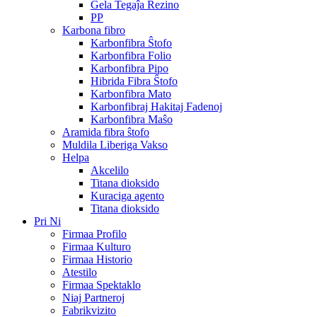
Ĝela Tegaĵa Rezino
PP
Karbona fibro
Karbonfibra Ŝtofo
Karbonfibra Folio
Karbonfibra Pipo
Hibrida Fibra Ŝtofo
Karbonfibra Mato
Karbonfibraj Hakitaj Fadenoj
Karbonfibra Maŝo
Aramida fibra ŝtofo
Muldila Liberiga Vakso
Helpa
Akcelilo
Titana dioksido
Kuraciga agento
Titana dioksido
Pri Ni
Firmaa Profilo
Firmaa Kulturo
Firmaa Historio
Atestilo
Firmaa Spektaklo
Niaj Partneroj
Fabrikvizito