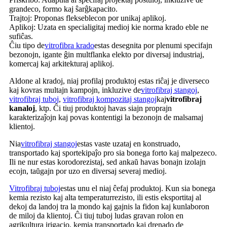
grandeco, formo kaj ŝarĝkapacito.
Trajtoj: Proponas flekseblecon por unikaj aplikoj.
Aplikoj: Uzata en specialigitaj medioj kie norma krado eble ne
sufiĉas.
Ĉiu tipo de
vitrofibra krado
estas desegnita por plenumi specifajn
bezonojn, igante ĝin multflanka elekto por diversaj industriaj,
komercaj kaj arkitekturaj aplikoj.
Aldone al kradoj, niaj profilaj produktoj estas riĉaj je diverseco
kaj kovras multajn kampojn, inkluzive de
vitrofibraj stangoj
,
vitrofibraj tuboj
,
vitrofibraj kompozitaj stangoj
kaj
vitrofibraj
kanaloj
, ktp. Ĉi tiuj produktoj havas siajn proprajn
karakterizaĵojn kaj povas kontentigi la bezonojn de malsamaj
klientoj.
Nia
vitrofibraj stangoj
estas vaste uzataj en konstruado,
transportado kaj sportekipaĵo pro sia bonega forto kaj malpezeco.
Ili ne nur estas korodorezistaj, sed ankaŭ havas bonajn izolajn
ecojn, taŭgajn por uzo en diversaj severaj medioj.
Vitrofibraj tuboj
estas unu el niaj ĉefaj produktoj. Kun sia bonega
kemia rezisto kaj alta temperaturrezisto, ili estis eksportitaj al
dekoj da landoj tra la mondo kaj gajnis la fidon kaj kunlaboron
de miloj da klientoj. Ĉi tiuj tuboj ludas gravan rolon en
agrikultura irigacio, kemia transportado kaj drenado de