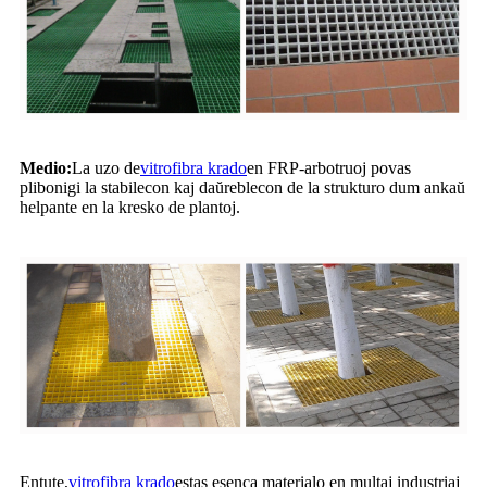
Medio:
La uzo de
vitrofibra krado
en FRP-arbotruoj povas
plibonigi la stabilecon kaj daŭreblecon de la strukturo dum ankaŭ
helpante en la kresko de plantoj.
Entute,
vitrofibra krado
estas esenca materialo en multaj industriaj