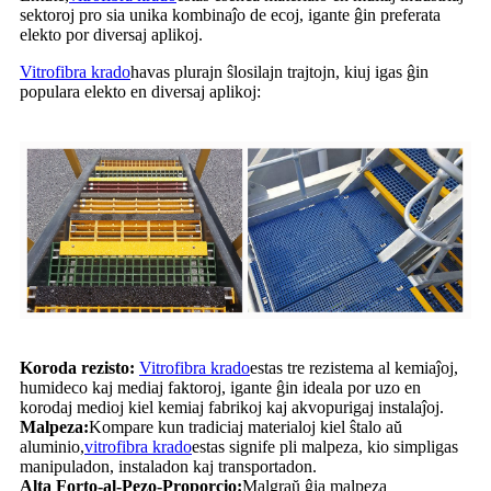
sektoroj pro sia unika kombinaĵo de ecoj, igante ĝin preferata
elekto por diversaj aplikoj.
Vitrofibra krado
havas plurajn ŝlosilajn trajtojn, kiuj igas ĝin
populara elekto en diversaj aplikoj:
Koroda rezisto:
Vitrofibra krado
estas tre rezistema al kemiaĵoj,
humideco kaj mediaj faktoroj, igante ĝin ideala por uzo en
korodaj medioj kiel kemiaj fabrikoj kaj akvopurigaj instalaĵoj.
Malpeza:
Kompare kun tradiciaj materialoj kiel ŝtalo aŭ
aluminio,
vitrofibra krado
estas signife pli malpeza, kio simpligas
manipuladon, instaladon kaj transportadon.
Alta Forto-al-Pezo-Proporcio:
Malgraŭ ĝia malpeza