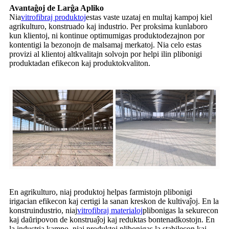
Avantaĝoj de Larĝa Apliko
Nia
vitrofibraj produktoj
estas vaste uzataj en multaj kampoj kiel
agrikulturo, konstruado kaj industrio. Per proksima kunlaboro
kun klientoj, ni kontinue optimumigas produktodezajnon por
kontentigi la bezonojn de malsamaj merkatoj. Nia celo estas
provizi al klientoj altkvalitajn solvojn por helpi ilin plibonigi
produktadan efikecon kaj produktokvaliton.
En agrikulturo, niaj produktoj helpas farmistojn plibonigi
irigacian efikecon kaj certigi la sanan kreskon de kultivaĵoj. En la
konstruindustrio, niaj
vitrofibraj materialoj
plibonigas la sekurecon
kaj daŭripovon de konstruaĵoj kaj reduktas bontenadkostojn. En
la industria kampo, niaj produktoj plibonigas la stabilecon kaj