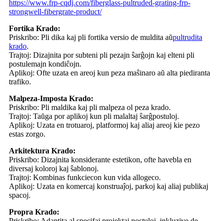
https://www.frp-cqdj.com/fiberglass-pultruded-grating-frp-
strongwell-fibergrate-product/
Fortika Krado:
Priskribo: Pli dika kaj pli fortika versio de muldita aŭ
pultrudita
krado
.
Trajtoj: Dizajnita por subteni pli pezajn ŝarĝojn kaj elteni pli
postulemajn kondiĉojn.
Aplikoj: Ofte uzata en areoj kun peza maŝinaro aŭ alta piediranta
trafiko.
Malpeza-Imposta Krado:
Priskribo: Pli maldika kaj pli malpeza ol peza krado.
Trajtoj: Taŭga por aplikoj kun pli malaltaj ŝarĝpostuloj.
Aplikoj: Uzata en trotuaroj, platformoj kaj aliaj areoj kie pezo
estas zorgo.
Arkitektura Krado:
Priskribo: Dizajnita konsiderante estetikon, ofte havebla en
diversaj koloroj kaj ŝablonoj.
Trajtoj: Kombinas funkciecon kun vida allogeco.
Aplikoj: Uzata en komercaj konstruaĵoj, parkoj kaj aliaj publikaj
spacoj.
Propra Krado:
Priskribo: Adaptita al specifaj projektaj postuloj, inkluzive de