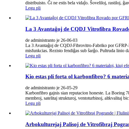
distribuisto. Ĝi ne estis bela vidaĵo. Ŝoveliloj, rastiloj, ĝar
Legu pli
La 3 Avantaĝoj de CQDJ Vitrofibra Rova
de administranto je 26-06-03
La 3 Avantaĝoj de CQDJ-Fibrovitro-Fabriko por GFRP-Rez
misfunkcias. Rezisto fendiĝas sub ŝarĝo. Pultruda linio daŭ
Legu pli
Kio estas pli forta ol karbonfibro? 6 materia
de administranto je 26-05-29
Karbonfibro gajnis sian reputacion honeste. La Boeing 7
membroj, satelitaj strukturoj, ventoturbinoj, altkvalitaj bic
Legu pli
Arbokulturejaj Palisoj de Vitrofibraj Pogr