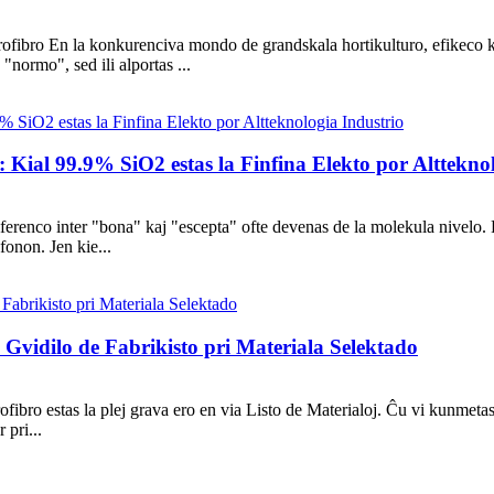
ibro En la konkurenciva mondo de grandskala hortikulturo, efikeco kaj
 "normo", sed ili alportas ...
: Kial 99.9% SiO2 estas la Finfina Elekto por Alttekno
iferenco inter "bona" ​​kaj "escepta" ofte devenas de la molekula nivel
fonon. Jen kie...
Gvidilo de Fabrikisto pri Materiala Selektado
trofibro estas la plej grava ero en via Listo de Materialoj. Ĉu vi kunmeta
 pri...