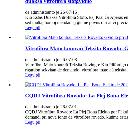
duaksa vitrofibra ŝtofgvidilo
de administranto je 26-07-16
Kio Estas Duaksa Vitrofibra Ŝtofo, kaj Kial Ĝi Aperas en
sed multaj homoj mendantaj ĝin ne povus diri al vi precize 
Legu pli
Vitrofibra Mato kontraŭ Teksita Rovado: G
de administranto je 26-07-08
Vitrofibra Mato kontraŭ Teksita Rovingo: Kiu Plifortigo 
rigardon sekvitan de demando: vitrofibra mato aŭ teksita 
Legu pli
CQDJ Vitrofibra Rovado: La Plej Bona Ele
de administranto je 26-07-01
CQDJ Vitrofibra Rovado: La Plej Bona Elekto por Fakuloj
demandi pri nova fonto de vitrofibra rovado, kutime estas
Legu pli