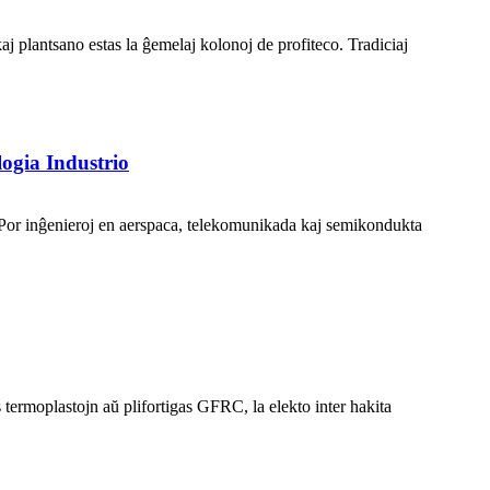
 plantsano estas la ĝemelaj kolonoj de profiteco. Tradiciaj
logia Industrio
o. Por inĝenieroj en aerspaca, telekomunikada kaj semikondukta
s termoplastojn aŭ plifortigas GFRC, la elekto inter hakita