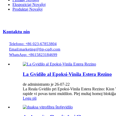
Ekspoziciaj Novaĵoj
Produktaj Novaĵoj
Kontaktu nin
Telefono: +86 023-67853804
Email:marketing@frp-cqdj.com
WhatsApp: +8615823184699
La Gvidilo al Epoksi-Vinila Estera Rezino
de administranto je 26-07-22
La Reala Gvidilo pri Epoksi-Vinila Estera Rezino: Kion V
rapide vi povas turni muldilon. Plej multaj homoj blokiĝas
Legu pli