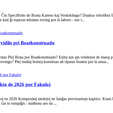
 Ĉiu Speciffolio de Boata Kareno kaj Ventoklingo? Duaksa vitrofibra ŝto
kial ĝi superas teksitan roving por la laboro - nur t...
vidilo pri Boatkonstruado
estas Plej Bona por Boatkonstruado? Eniru iun ajn vendejon de maraj p
rovingo? Plej multaj homoj konstruas aŭ riparas boaton por la unua...
kto de 2026 por Fakuloj
 en 2026 Kompozitaj metiejoj ne ŝanĝas provizantojn kaprice. Kiam la
 ĉar io rompiĝis - malbona aro da ...