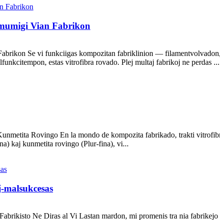
mumigi Vian Fabrikon
brikon Se vi funkciigas kompozitan fabriklinion — filamentvolvadon,
funkcitempon, estas vitrofibra rovado. Plej multaj fabrikoj ne perdas ...
unmetita Rovingo En la mondo de kompozita fabrikado, trakti vitrofibr
na) kaj kunmetita rovingo (Plur-fina), vi...
oj-malsukcesas
Fabrikisto Ne Diras al Vi Lastan mardon, mi promenis tra nia fabrikejo k