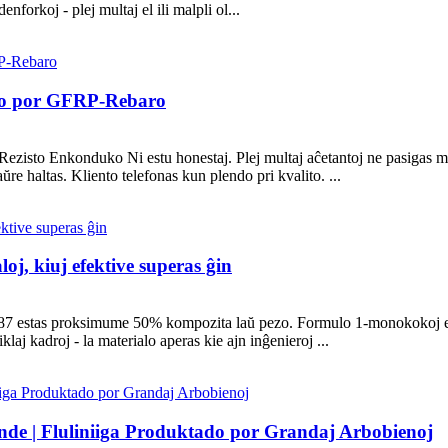
denforkoj - plej multaj el ili malpli ol...
do por GFRP-Rebaro
isto Enkonduko Ni estu honestaj. Plej multaj aĉetantoj ne pasigas mul
re haltas. Kliento telefonas kun plendo pri kvalito. ...
loj, kiuj efektive superas ĝin
87 estas proksimume 50% kompozita laŭ pezo. Formulo 1-monokokoj estas 
iklaj kadroj - la materialo aperas kie ajn inĝenieroj ...
ande | Fluliniiga Produktado por Grandaj Arbobienoj