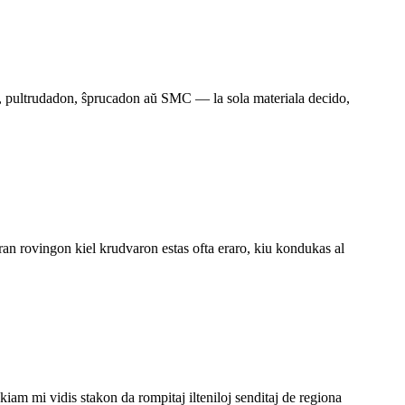
 pultrudadon, ŝprucadon aŭ SMC — la sola materiala decido,
an rovingon kiel krudvaron estas ofta eraro, kiu kondukas al
iam mi vidis stakon da rompitaj ilteniloj senditaj de regiona