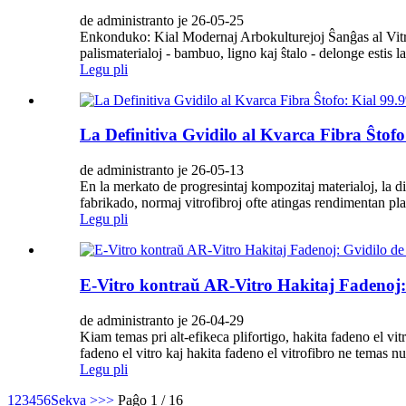
de administranto je 26-05-25
Enkonduko: Kial Modernaj Arbokulturejoj Ŝanĝas al Vitrof
palismaterialoj - bambuo, ligno kaj ŝtalo - delonge estis la
Legu pli
La Definitiva Gvidilo al Kvarca Fibra Ŝtofo
de administranto je 26-05-13
En la merkato de progresintaj kompozitaj materialoj, la d
fabrikado, normaj vitrofibroj ofte atingas rendimentan pla
Legu pli
E-Vitro kontraŭ AR-Vitro Hakitaj Fadenoj: 
de administranto je 26-04-29
Kiam temas pri alt-efikeca plifortigo, hakita fadeno el vi
fadeno el vitro kaj hakita fadeno el vitrofibro ne temas nur
Legu pli
1
2
3
4
5
6
Sekva >
>>
Paĝo 1 / 16