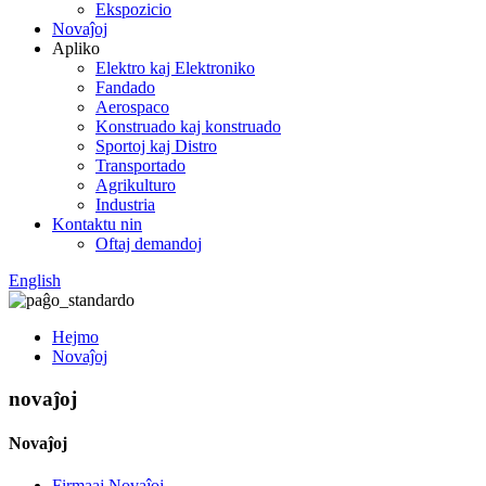
Ekspozicio
Novaĵoj
Apliko
Elektro kaj Elektroniko
Fandado
Aerospaco
Konstruado kaj konstruado
Sportoj kaj Distro
Transportado
Agrikulturo
Industria
Kontaktu nin
Oftaj demandoj
English
Hejmo
Novaĵoj
novaĵoj
Novaĵoj
Firmaaj Novaĵoj