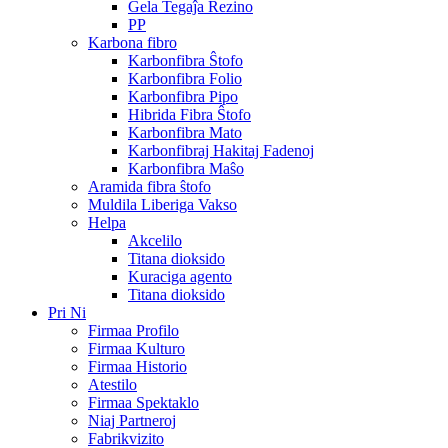
Ĝela Tegaĵa Rezino
PP
Karbona fibro
Karbonfibra Ŝtofo
Karbonfibra Folio
Karbonfibra Pipo
Hibrida Fibra Ŝtofo
Karbonfibra Mato
Karbonfibraj Hakitaj Fadenoj
Karbonfibra Maŝo
Aramida fibra ŝtofo
Muldila Liberiga Vakso
Helpa
Akcelilo
Titana dioksido
Kuraciga agento
Titana dioksido
Pri Ni
Firmaa Profilo
Firmaa Kulturo
Firmaa Historio
Atestilo
Firmaa Spektaklo
Niaj Partneroj
Fabrikvizito