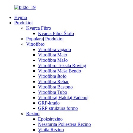
Hejmo
Produktoj
Kvarca Fibro
Kvarca Fibra Ŝtofo
Popularaj Produktoj
Vitrofibro
Vitrofibra vagado
Vitrofibra Mato
Vitrofibra Maŝo
Vitrofibro Teksita Roving
Vitrofibra Maŝa Bendo
Vitrofibra ŝtofo
Vitrofibra Rebar
Vitrofibra Bastono
Vitrofibra Tubo
Vitrofibraj Hakitaj Fadenoj
GRP-krado
GRP-struktura formo
Rezino
Epoksirezino
Nesaturita Poliestera Rezino
Vinila Rezino