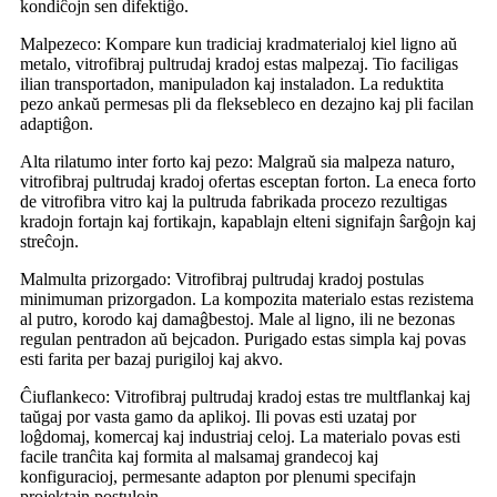
kondiĉojn sen difektiĝo.
Malpezeco: Kompare kun tradiciaj kradmaterialoj kiel ligno aŭ
metalo, vitrofibraj pultrudaj kradoj estas malpezaj. Tio faciligas
ilian transportadon, manipuladon kaj instaladon. La reduktita
pezo ankaŭ permesas pli da fleksebleco en dezajno kaj pli facilan
adaptiĝon.
Alta rilatumo inter forto kaj pezo: Malgraŭ sia malpeza naturo,
vitrofibraj pultrudaj kradoj ofertas esceptan forton. La eneca forto
de vitrofibra vitro kaj la pultruda fabrikada procezo rezultigas
kradojn fortajn kaj fortikajn, kapablajn elteni signifajn ŝarĝojn kaj
streĉojn.
Malmulta prizorgado: Vitrofibraj pultrudaj kradoj postulas
minimuman prizorgadon. La kompozita materialo estas rezistema
al putro, korodo kaj damaĝbestoj. Male al ligno, ili ne bezonas
regulan pentradon aŭ bejcadon. Purigado estas simpla kaj povas
esti farita per bazaj purigiloj kaj akvo.
Ĉiuflankeco: Vitrofibraj pultrudaj kradoj estas tre multflankaj kaj
taŭgaj por vasta gamo da aplikoj. Ili povas esti uzataj por
loĝdomaj, komercaj kaj industriaj celoj. La materialo povas esti
facile tranĉita kaj formita al malsamaj grandecoj kaj
konfiguracioj, permesante adapton por plenumi specifajn
projektajn postulojn.