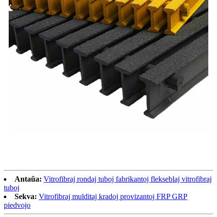
Antaŭa:
Vitrofibraj rondaj tuboj fabrikantoj flekseblaj vitrofibraj
tuboj
Sekva:
Vitrofibraj mulditaj kradoj provizantoj FRP GRP
piedvojo