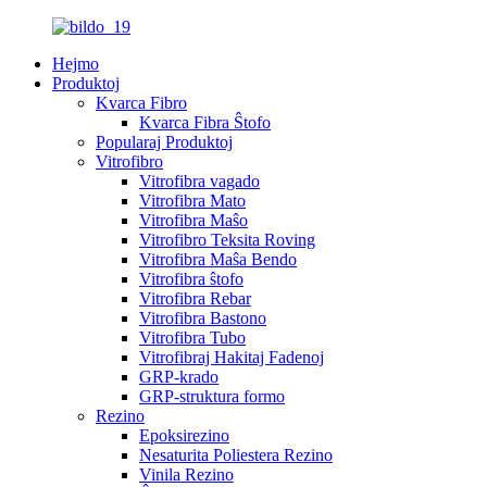
Hejmo
Produktoj
Kvarca Fibro
Kvarca Fibra Ŝtofo
Popularaj Produktoj
Vitrofibro
Vitrofibra vagado
Vitrofibra Mato
Vitrofibra Maŝo
Vitrofibro Teksita Roving
Vitrofibra Maŝa Bendo
Vitrofibra ŝtofo
Vitrofibra Rebar
Vitrofibra Bastono
Vitrofibra Tubo
Vitrofibraj Hakitaj Fadenoj
GRP-krado
GRP-struktura formo
Rezino
Epoksirezino
Nesaturita Poliestera Rezino
Vinila Rezino