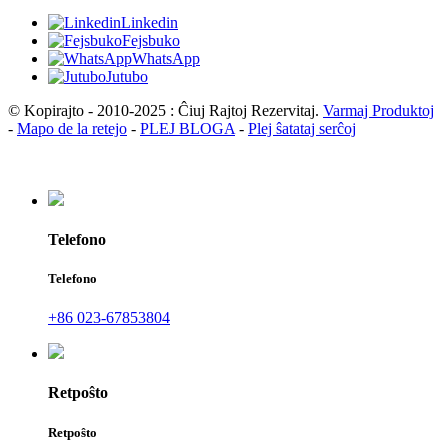
Linkedin
Fejsbuko
WhatsApp
Jutubo
© Kopirajto - 2010-2025 : Ĉiuj Rajtoj Rezervitaj.
Varmaj Produktoj
-
Mapo de la retejo
-
PLEJ BLOGA
-
Plej ŝatataj serĉoj
Telefono
Telefono
+86 023-67853804
Retpoŝto
Retpoŝto