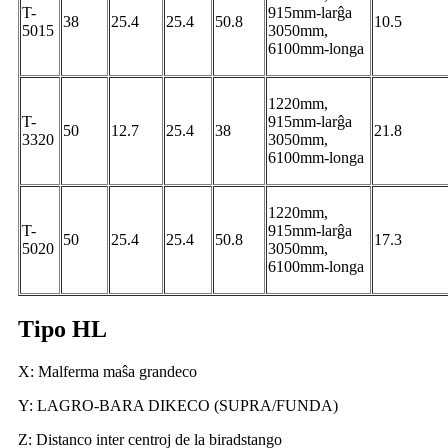
T-
915mm-larĝa
38
25.4
25.4
50.8
10.5
5015
3050mm,
6100mm-longa
1220mm,
T-
915mm-larĝa
50
12.7
25.4
38
21.8
3320
3050mm,
6100mm-longa
1220mm,
T-
915mm-larĝa
50
25.4
25.4
50.8
17.3
5020
3050mm,
6100mm-longa
Tipo HL
X: Malferma maŝa grandeco
Y: LAGRO-BARA DIKECO (SUPRA/FUNDA)
Z: Distanco inter centroj de la biradstango