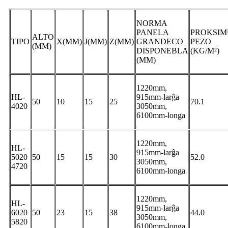
NORMA
PANELA
PROKSI
ALTO
TIPO
X(MM)
J(MM)
Z(MM)
GRANDECO
PEZO
(MM)
DISPONEBLA
(KG/M²)
(MM)
1220mm,
HL-
915mm-larĝa
50
10
15
25
70.1
4020
3050mm,
6100mm-longa
1220mm,
HL-
915mm-larĝa
5020
50
15
15
30
52.0
3050mm,
4720
6100mm-longa
1220mm,
HL-
915mm-larĝa
6020
50
23
15
38
44.0
3050mm,
5820
6100mm-longa