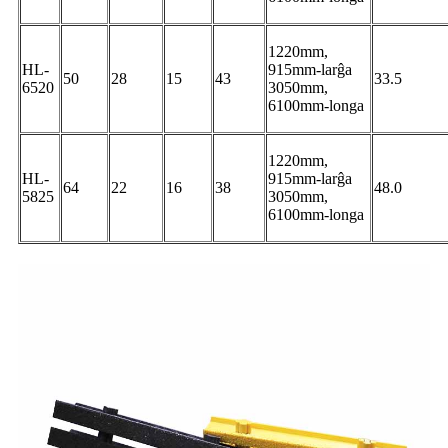
1220mm,
HL-
915mm-larĝa
50
28
15
43
33.5
6520
3050mm,
6100mm-longa
1220mm,
HL-
915mm-larĝa
64
22
16
38
48.0
5825
3050mm,
6100mm-longa