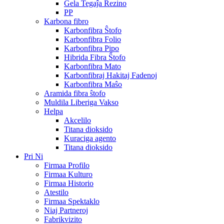
Ĝela Tegaĵa Rezino
PP
Karbona fibro
Karbonfibra Ŝtofo
Karbonfibra Folio
Karbonfibra Pipo
Hibrida Fibra Ŝtofo
Karbonfibra Mato
Karbonfibraj Hakitaj Fadenoj
Karbonfibra Maŝo
Aramida fibra ŝtofo
Muldila Liberiga Vakso
Helpa
Akcelilo
Titana dioksido
Kuraciga agento
Titana dioksido
Pri Ni
Firmaa Profilo
Firmaa Kulturo
Firmaa Historio
Atestilo
Firmaa Spektaklo
Niaj Partneroj
Fabrikvizito