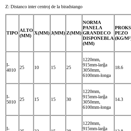
Z: Distanco inter centroj de la biradstango
NORMA
PANELA
PROK
ALTO
TIPO
X(MM)
J(MM)
Z(MM)
GRANDECO
PEZO
(MM)
DISPONEBLA
(KG/M²
(MM)
1220mm,
I-
915mm-larĝa
25
10
15
25
18.6
4010
3050mm,
6100mm-longa
1220mm,
I-
915mm-larĝa
25
15
15
30
14.3
5010
3050mm,
6100mm-longa
1220mm,
I-
915mm-larĝa