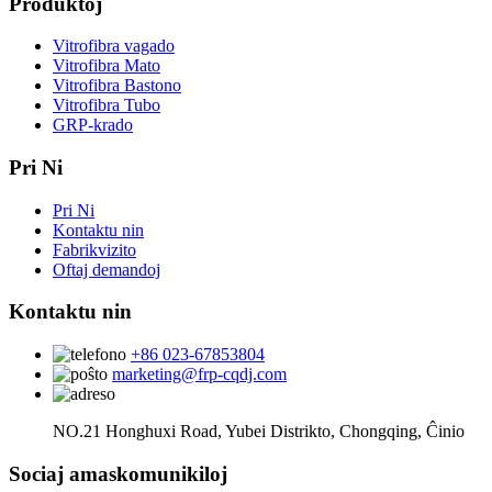
Produktoj
Vitrofibra vagado
Vitrofibra Mato
Vitrofibra Bastono
Vitrofibra Tubo
GRP-krado
Pri Ni
Pri Ni
Kontaktu nin
Fabrikvizito
Oftaj demandoj
Kontaktu nin
+86 023-67853804
marketing@frp-cqdj.com
NO.21 Honghuxi Road, Yubei Distrikto, Chongqing, Ĉinio
Sociaj amaskomunikiloj