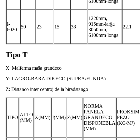
6100mm-longa
1220mm,
I-
915mm-larĝa
50
23
15
38
22.1
6020
3050mm,
6100mm-longa
Tipo T
X: Malferma maŝa grandeco
Y: LAGRO-BARA DIKECO (SUPRA/FUNDA)
Z: Distanco inter centroj de la biradstango
NORMA
PANELA
PROKSI
ALTO
TIPO
X(MM)
J(MM)
Z(MM)
GRANDECO
PEZO
(MM)
DISPONEBLA
(KG/M²)
(MM)