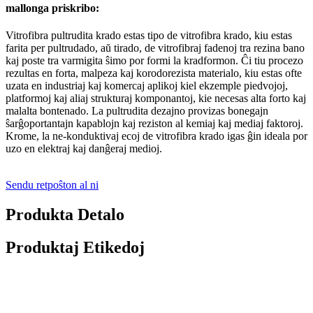
mallonga priskribo:
Vitrofibra pultrudita krado estas tipo de vitrofibra krado, kiu estas
farita per pultrudado, aŭ tirado, de vitrofibraj fadenoj tra rezina bano
kaj poste tra varmigita ŝimo por formi la kradformon. Ĉi tiu procezo
rezultas en forta, malpeza kaj korodorezista materialo, kiu estas ofte
uzata en industriaj kaj komercaj aplikoj kiel ekzemple piedvojoj,
platformoj kaj aliaj strukturaj komponantoj, kie necesas alta forto kaj
malalta bontenado. La pultrudita dezajno provizas bonegajn
ŝarĝoportantajn kapablojn kaj reziston al kemiaj kaj mediaj faktoroj.
Krome, la ne-konduktivaj ecoj de vitrofibra krado igas ĝin ideala por
uzo en elektraj kaj danĝeraj medioj.
Sendu retpoŝton al ni
Produkta Detalo
Produktaj Etikedoj