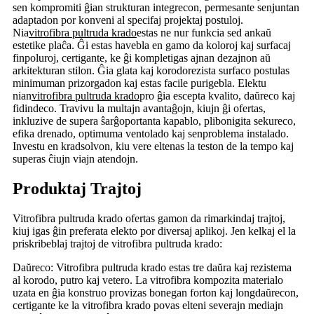
sen kompromiti ĝian strukturan integrecon, permesante senjuntan
adaptadon por konveni al specifaj projektaj postuloj.
Nia
vitrofibra pultruda krado
estas ne nur funkcia sed ankaŭ
estetike plaĉa. Ĝi estas havebla en gamo da koloroj kaj surfacaj
finpoluroj, certigante, ke ĝi kompletigas ajnan dezajnon aŭ
arkitekturan stilon. Ĝia glata kaj korodorezista surfaco postulas
minimuman prizorgadon kaj estas facile purigebla. Elektu
nian
vitrofibra pultruda krado
pro ĝia escepta kvalito, daŭreco kaj
fidindeco. Travivu la multajn avantaĝojn, kiujn ĝi ofertas,
inkluzive de supera ŝarĝoportanta kapablo, plibonigita sekureco,
efika drenado, optimuma ventolado kaj senproblema instalado.
Investu en kradsolvon, kiu vere eltenas la teston de la tempo kaj
superas ĉiujn viajn atendojn.
Produktaj Trajtoj
Vitrofibra pultruda krado ofertas gamon da rimarkindaj trajtoj,
kiuj igas ĝin preferata elekto por diversaj aplikoj. Jen kelkaj el la
priskribeblaj trajtoj de vitrofibra pultruda krado:
Daŭreco: Vitrofibra pultruda krado estas tre daŭra kaj rezistema
al korodo, putro kaj vetero. La vitrofibra kompozita materialo
uzata en ĝia konstruo provizas bonegan forton kaj longdaŭrecon,
certigante ke la vitrofibra krado povas elteni severajn mediajn