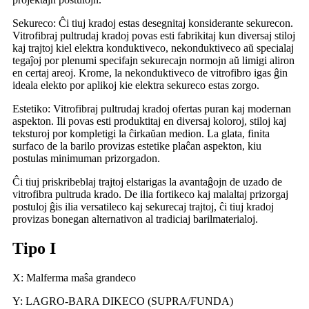
Sekureco: Ĉi tiuj kradoj estas desegnitaj konsiderante sekurecon.
Vitrofibraj pultrudaj kradoj povas esti fabrikitaj kun diversaj stiloj
kaj trajtoj kiel elektra konduktiveco, nekonduktiveco aŭ specialaj
tegaĵoj por plenumi specifajn sekurecajn normojn aŭ limigi aliron
en certaj areoj. Krome, la nekonduktiveco de vitrofibro igas ĝin
ideala elekto por aplikoj kie elektra sekureco estas zorgo.
Estetiko: Vitrofibraj pultrudaj kradoj ofertas puran kaj modernan
aspekton. Ili povas esti produktitaj en diversaj koloroj, stiloj kaj
teksturoj por kompletigi la ĉirkaŭan medion. La glata, finita
surfaco de la barilo provizas estetike plaĉan aspekton, kiu
postulas minimuman prizorgadon.
Ĉi tiuj priskribeblaj trajtoj elstarigas la avantaĝojn de uzado de
vitrofibra pultruda krado. De ilia fortikeco kaj malaltaj prizorgaj
postuloj ĝis ilia versatileco kaj sekurecaj trajtoj, ĉi tiuj kradoj
provizas bonegan alternativon al tradiciaj barilmaterialoj.
Tipo I
X: Malferma maŝa grandeco
Y: LAGRO-BARA DIKECO (SUPRA/FUNDA)