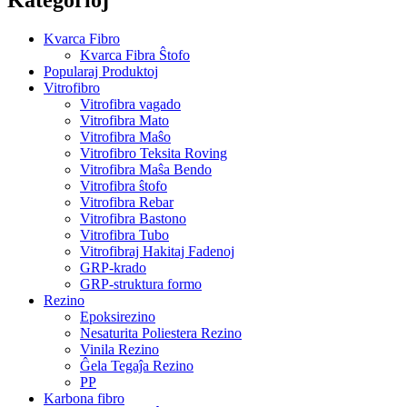
Kvarca Fibro
Kvarca Fibra Ŝtofo
Popularaj Produktoj
Vitrofibro
Vitrofibra vagado
Vitrofibra Mato
Vitrofibra Maŝo
Vitrofibro Teksita Roving
Vitrofibra Maŝa Bendo
Vitrofibra ŝtofo
Vitrofibra Rebar
Vitrofibra Bastono
Vitrofibra Tubo
Vitrofibraj Hakitaj Fadenoj
GRP-krado
GRP-struktura formo
Rezino
Epoksirezino
Nesaturita Poliestera Rezino
Vinila Rezino
Ĝela Tegaĵa Rezino
PP
Karbona fibro