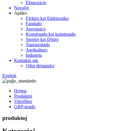
Ekspozicio
Novaĵoj
Apliko
Elektro kaj Elektroniko
Fandado
Aerospaco
Konstruado kaj konstruado
Sportoj kaj Distro
Transportado
Agrikulturo
Industria
Kontaktu nin
Oftaj demandoj
English
Hejmo
Produktoj
Vitrofibro
GRP-krado
produktoj
Kategorioj