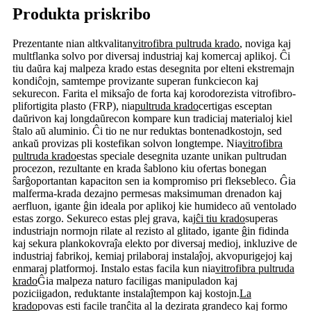
Produkta priskribo
Prezentante nian altkvalitan
vitrofibra pultruda krado
, noviga kaj
multflanka solvo por diversaj industriaj kaj komercaj aplikoj. Ĉi
tiu daŭra kaj malpeza krado estas desegnita por elteni ekstremajn
kondiĉojn, samtempe provizante superan funkciecon kaj
sekurecon. Farita el miksaĵo de forta kaj korodorezista vitrofibro-
plifortigita plasto (FRP), nia
pultruda krado
certigas esceptan
daŭrivon kaj longdaŭrecon kompare kun tradiciaj materialoj kiel
ŝtalo aŭ aluminio. Ĉi tio ne nur reduktas bontenadkostojn, sed
ankaŭ provizas pli kostefikan solvon longtempe. Nia
vitrofibra
pultruda krado
estas speciale desegnita uzante unikan pultrudan
procezon, rezultante en krada ŝablono kiu ofertas bonegan
ŝarĝoportantan kapaciton sen ia kompromiso pri fleksebleco. Ĝia
malferma-krada dezajno permesas maksimuman drenadon kaj
aerfluon, igante ĝin ideala por aplikoj kie humideco aŭ ventolado
estas zorgo. Sekureco estas plej grava, kaj
ĉi tiu krado
superas
industriajn normojn rilate al rezisto al glitado, igante ĝin fidinda
kaj sekura plankokovraĵa elekto por diversaj medioj, inkluzive de
industriaj fabrikoj, kemiaj prilaboraj instalaĵoj, akvopurigejoj kaj
enmaraj platformoj. Instalo estas facila kun nia
vitrofibra pultruda
krado
Ĝia malpeza naturo faciligas manipuladon kaj
poziciigadon, reduktante instalaĵtempon kaj kostojn.
La
krado
povas esti facile tranĉita al la dezirata grandeco kaj formo