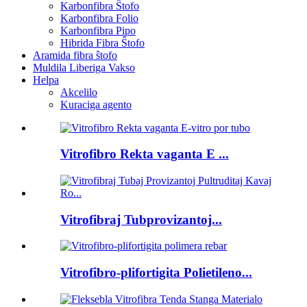
Karbonfibra Ŝtofo
Karbonfibra Folio
Karbonfibra Pipo
Hibrida Fibra Ŝtofo
Aramida fibra ŝtofo
Muldila Liberiga Vakso
Helpa
Akcelilo
Kuraciga agento
Vitrofibro Rekta vaganta E ...
Vitrofibraj Tubprovizantoj...
Vitrofibro-plifortigita Polietileno...