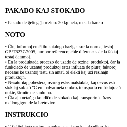
PAKADO KAJ STOKADO
• Pakado de ĝeltegaĵa rezino: 20 kg neta, metala barelo
NOTO
• Ĉiuj informoj en ĉi tiu katalogo baziĝas sur la normaj testoj
GB/T8237-2005, nur por referenco; eble diferencas de la faktaj
testaj datumoj.
• En la produktada procezo de uzado de rezinaj produktoj, ĉar la
funkciado de uzantaj produktoj estas influata de pluraj faktoroj,
necesas ke uzantoj testu sin antaŭ ol elekti kaj uzi rezinajn
produktojn.
• Nesaturitaj poliesteraj rezinoj estas malstabilaj kaj devus esti
stokitaj sub 25 °C en malvarmeta ombro, transporto en fridujo aŭ
nokte, ŝirmite de sunlumo.
• Ĉia ajn netaŭga kondiĉo de stokado kaj transporto kaŭzos
mallongigon de la bretovivo.
INSTRUKCIO
• 1102 ĝel-tega rezino ne enhavas vakson kaj akcelilon, kaj