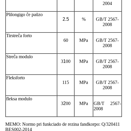
2004
Plilongigo ĉe paŭzo
2.5
%
GB/T 2567-
2008
Tirstreĉa forto
60
MPa
GB/T 2567-
2008
Streĉa modulo
3
1
00
MPa
GB/T 2567-
2008
Fleksforto
115
MPa
GB/T 2567-
2008
fleksa modulo
3
2
00
MPa
GB/T 2567-
2008
MEMO: Normo pri funkciado de rezina fandkorpo: Q/320411
BES002-2014