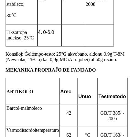
stabileco,
2008
80℃
Tiksotropa
4. 0-6.
0
indekso, 25°C
Konsiloj: Ĝeltempo-testo: 25°G akvobano, aldonu 0,9g T-8M
(Newsolar, 1%Co) kaj 0,9g MOiAta-ljobei) al 50g rezino.
MEKANIKA PROPRAĴO DE FANDADO
ARTIKOLO
Areo
Unuo
Testmetodo
Barcol-malmoleco
42
GB/T 3854-
2005
Varmodistordo
t
temperaturo
62
°C
GB/T 1634-