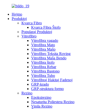
Hejmo
Produktoj
Kvarca Fibro
Kvarca Fibra Ŝtofo
Popularaj Produktoj
Vitrofibro
Vitrofibra vagado
Vitrofibra Mato
Vitrofibra Maŝo
Vitrofibro Teksita Roving
Vitrofibra Maŝa Bendo
Vitrofibra ŝtofo
Vitrofibra Rebar
Vitrofibra Bastono
Vitrofibra Tubo
Vitrofibraj Hakitaj Fadenoj
GRP-krado
GRP-struktura formo
Rezino
Epoksirezino
Nesaturita Poliestera Rezino
Vinila Rezino