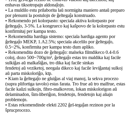
enhavas tiksotropajn aldonaĵojn.
• La muldilo estu prilaborita laŭ normigita maniero antaŭ preparo
por plenumi la postulojn de ĝeltegaĵa konstruado.
• Rekomendo pri kolorpasto: speciala aktiva kolorpasto por
ĝeltegaĵo, 3-5%. La kongrueco kaj kaŝpovo de la kolorpasto estu
konfirmitaj per kampa testo.
• Rekomendita hardiga sistemo: speciala hardiga agento por
ĝeltegaĵo MEKP, 1.A2.5%; speciala akcelilo por ĝeltegaĵo,
0.5~2%, konfirmita per kampa testo dum apliko.
• Rekomendita dozo de ĝeltegaĵo: malseka filmdikeco 0.4-0.6
coloj, dozo 500~700g/m², ĝeltegaĵo estas tro maldika kaj facile
sulkiĝas aŭ malkaŝiĝas, tro dika kaj facile sinkas
fendetoj aŭ veziketoj, neegala dikeco kaj facile leviĝantaj sulkoj
aŭ parta miskoloriĝo, ktp.
• Kiam la ĝeltegaĵo ne gluiĝas al viaj manoj, la sekva procezo
(supra plifortiga tavolo) estas farata. Tro frue aŭ tro malfrue, estas
facile kaŭzi sulkojn, fibro-malkovron, lokan miskolorigon aŭ
delaminadon, ŝim-liberiĝon, fendetojn, fendetojn kaj aliajn
problemojn.
• Estas rekomendinde elekti 2202 ĝel-tegaĵan rezinon por la
ŝprucprocezo.