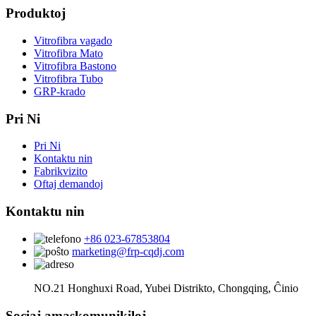
Produktoj
Vitrofibra vagado
Vitrofibra Mato
Vitrofibra Bastono
Vitrofibra Tubo
GRP-krado
Pri Ni
Pri Ni
Kontaktu nin
Fabrikvizito
Oftaj demandoj
Kontaktu nin
+86 023-67853804
marketing@frp-cqdj.com
NO.21 Honghuxi Road, Yubei Distrikto, Chongqing, Ĉinio
Sociaj amaskomunikiloj