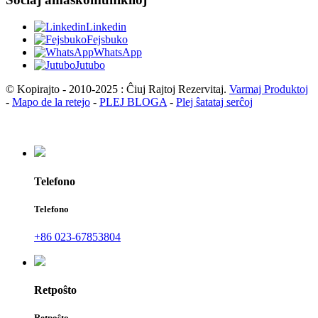
Linkedin
Fejsbuko
WhatsApp
Jutubo
© Kopirajto - 2010-2025 : Ĉiuj Rajtoj Rezervitaj.
Varmaj Produktoj
-
Mapo de la retejo
-
PLEJ BLOGA
-
Plej ŝatataj serĉoj
Telefono
Telefono
+86 023-67853804
Retpoŝto
Retpoŝto