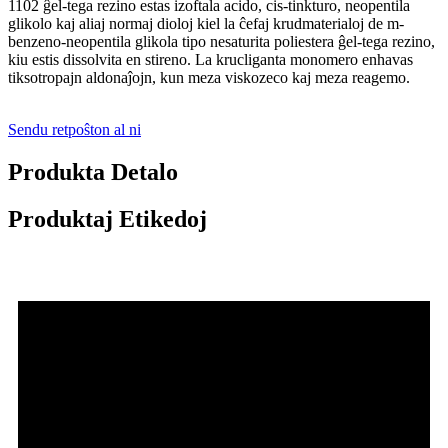
1102 ĝel-tega rezino estas izoftala acido, cis-tinkturo, neopentila
glikolo kaj aliaj normaj dioloj kiel la ĉefaj krudmaterialoj de m-
benzeno-neopentila glikola tipo nesaturita poliestera ĝel-tega rezino,
kiu estis dissolvita en stireno. La krucliganta monomero enhavas
tiksotropajn aldonaĵojn, kun meza viskozeco kaj meza reagemo.
Sendu retpoŝton al ni
Produkta Detalo
Produktaj Etikedoj