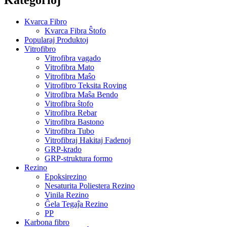
Kvarca Fibro
Kvarca Fibra Ŝtofo
Popularaj Produktoj
Vitrofibro
Vitrofibra vagado
Vitrofibra Mato
Vitrofibra Maŝo
Vitrofibro Teksita Roving
Vitrofibra Maŝa Bendo
Vitrofibra ŝtofo
Vitrofibra Rebar
Vitrofibra Bastono
Vitrofibra Tubo
Vitrofibraj Hakitaj Fadenoj
GRP-krado
GRP-struktura formo
Rezino
Epoksirezino
Nesaturita Poliestera Rezino
Vinila Rezino
Ĝela Tegaĵa Rezino
PP
Karbona fibro