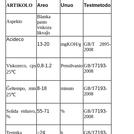
ARTIKOLO
Areo
Unuo
Testmetodo
Blanka
Aspekto
pasto
viskoza
likvaĵo
Acideco
13-20
mgKOH/g
GB/T 2895-
2008
Viskozeco, cps
0,8-1.
2
Pensilvanio
GB/T
7193
-
2008
25℃
Ĝeltempo, min
8-18
minuto
GB/T
7193
-
2008
25℃
Solida enhavo,
55-71
%
GB/T
7193
-
%
2008
Termika
≥
24
h
GB/T
7193
-