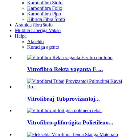
Karbonfibra Ŝtofo
Karbonfibra Folio
Karbonfibra Pipo
Hibrida Fibra Ŝtofo
Aramida fibra ŝtofo
Muldila Liberiga Vakso
Helpa
Akcelilo
Kuraciga agento
Vitrofibro Rekta vaganta E ...
Vitrofibraj Tubprovizantoj...
Vitrofibro-plifortigita Polietileno...