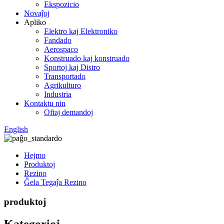
Ekspozicio
Novaĵoj
Apliko
Elektro kaj Elektroniko
Fandado
Aerospaco
Konstruado kaj konstruado
Sportoj kaj Distro
Transportado
Agrikulturo
Industria
Kontaktu nin
Oftaj demandoj
English
Hejmo
Produktoj
Rezino
Ĝela Tegaĵa Rezino
produktoj
Kategorioj