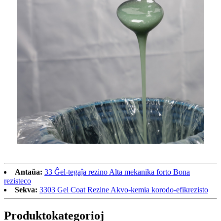
Antaŭa:
33 Ĝel-tegaĵa rezino Alta mekanika forto Bona
rezisteco
Sekva:
3303 Gel Coat Rezine Akvo-kemia korodo-efikrezisto
Produkto
kategorioj