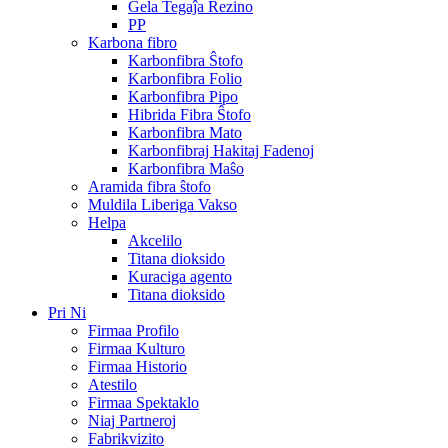
Ĝela Tegaĵa Rezino
PP
Karbona fibro
Karbonfibra Ŝtofo
Karbonfibra Folio
Karbonfibra Pipo
Hibrida Fibra Ŝtofo
Karbonfibra Mato
Karbonfibraj Hakitaj Fadenoj
Karbonfibra Maŝo
Aramida fibra ŝtofo
Muldila Liberiga Vakso
Helpa
Akcelilo
Titana dioksido
Kuraciga agento
Titana dioksido
Pri Ni
Firmaa Profilo
Firmaa Kulturo
Firmaa Historio
Atestilo
Firmaa Spektaklo
Niaj Partneroj
Fabrikvizito