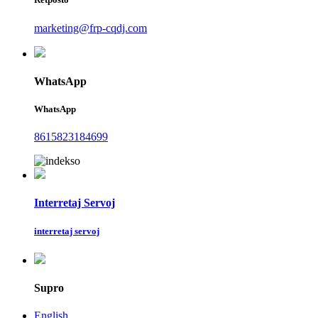
marketing@frp-cqdj.com
WhatsApp
WhatsApp
8615823184699
Interretaj Servoj
interretaj servoj
Supro
English